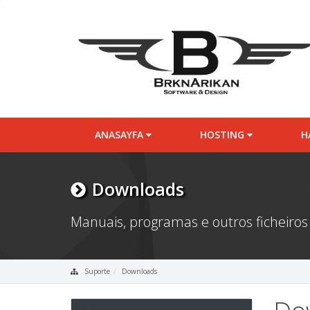
ANASAYFA
HOSTING
H
Downloads
Manuais, programas e outros ficheiros
Suporte
Downloads