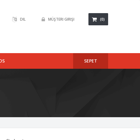
DIL
MÜŞTERI GIRIŞI
(0)
OS
SEPET