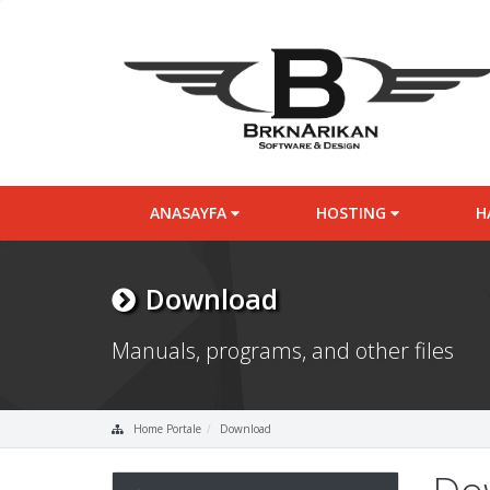
ANASAYFA
HOSTING
H
Download
Manuals, programs, and other files
Home Portale
Download